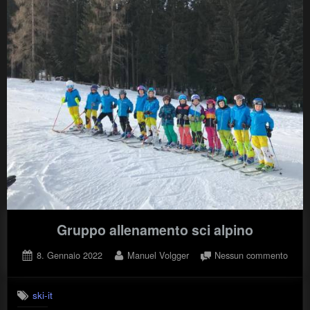
Gruppo allenamento sci alpino
Posted
By
su
8. Gennaio 2022
Manuel Volgger
Nessun commento
on
Grup
allen
ski-it
sci