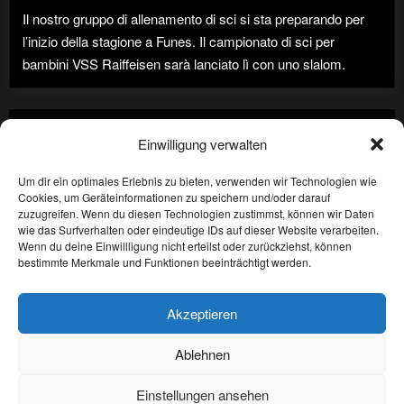
alpin
Il nostro gruppo di allenamento di sci si sta preparando per
l’inizio della stagione a Funes. Il campionato di sci per
bambini VSS Raiffeisen sarà lanciato lì con uno slalom.
Paginazione
Precedenti
1
2
Einwilligung verwalten
degli
Um dir ein optimales Erlebnis zu bieten, verwenden wir Technologien wie
articoli
Cookies, um Geräteinformationen zu speichern und/oder darauf
Privacy
zuzugreifen. Wenn du diesen Technologien zustimmst, können wir Daten
wie das Surfverhalten oder eindeutige IDs auf dieser Website verarbeiten.
Wenn du deine Einwillligung nicht erteilst oder zurückziehst, können
Imprint
bestimmte Merkmale und Funktionen beeinträchtigt werden.
Sitemap
Akzeptieren
Ablehnen
Privacy
Imprint
Sitemap
Einstellungen ansehen