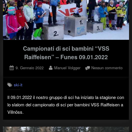
Campionati di sci bambini “VSS
Raiffeisen” – Funes 09.01.2022
Posted
By
su
9. Gennaio 2022
Manuel Volgger
Nessun commento
on
Campi
di
ski-it
sci
bambi
Il 09.01.2022 il nostro gruppo di sci ha iniziato la stagione con
“VSS
lo slalom del campionato di sci per bambini VSS Raiffeisen a
Raiffe
–
Villnöss.
Fune
09.01