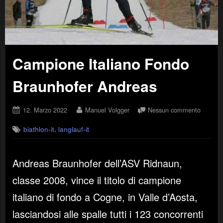
Campione Italiano Fondo
Braunhofer Andreas
Posted
By
su
12. Marzo 2022
Manuel Volgger
Nessun commento
on
Campio
,
biathlon-it
langlauf-it
Italiano
Fondo
Braunho
Andreas Braunhofer dell’ASV Ridnaun,
Andrea
classe 2008, vince il titolo di campione
italiano di fondo a Cogne, in Valle d’Aosta,
lasciandosi alle spalle tutti i 123 concorrenti