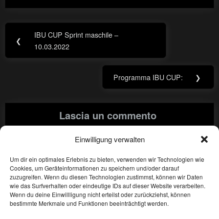
Navigazione
IBU CUP Sprint maschile –
Previous
❮
articoli
10.03.2022
Post:
Programma IBU CUP:
❯
Next
Post:
Lascia un commento
Einwilligung verwalten
Devi essere
connesso
per inviare un commento.
Um dir ein optimales Erlebnis zu bieten, verwenden wir Technologien wie
Cookies, um Geräteinformationen zu speichern und/oder darauf
Privacy
zuzugreifen. Wenn du diesen Technologien zustimmst, können wir Daten
wie das Surfverhalten oder eindeutige IDs auf dieser Website verarbeiten.
Wenn du deine Einwillligung nicht erteilst oder zurückziehst, können
Imprint
bestimmte Merkmale und Funktionen beeinträchtigt werden.
Sitemap