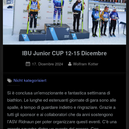
IBU Junior CUP 12-15 Dicembre
Posted
By
17. Dicembre 2024
Wolfram Kotter
on
Nicht kategorisiert
Si è conclusa un'emozionante e fantastica settimana di
biathlon. Le lunghe ed estenuanti giornate di gara sono alle
spalle, è tempo di guardare indietro e ringraziare. Grazie a
tutti gli sponsor e ai collaboratori che da anni sostengono
l'ASV Ridnaun per poter organizzare questi eventi. C'è una
grande squadra dietro un evento del genere. Con ...