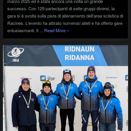
marzo 2025 ed è stata ancora una volta un grande
successo. Con 129 partecipanti di sette gruppi diversi, la
gara si è svolta sulla pista di allenamento dell'area sciistica di
Racines. L'evento ha attirato numerosi atleti e ha offerto gare
"56a
entusiasmanti. Il ...
Read More
»
Gara
di
Sci
Comunale"