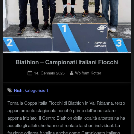
Biathlon – Campionati Italiani Fiocchi
Posted
By
14. Gennaio 2025
Wolfram Kotter
on
Nicht kategorisiert
Torna la Coppa Italia Fiocchi di Biathlon in Val Ridanna, terzo
appuntamento stagionale nonchè primo dell’anno solare
appena iniziato. Il Centro Biathlon della località altoatesina ha
accolto gli atleti che hanno affrontato la short individual. La
frazione odierna è valida anche come Campionato Italiano