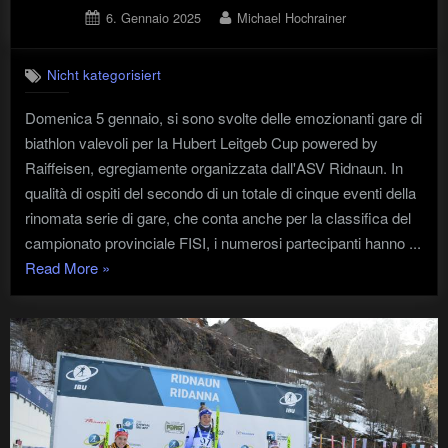
Posted
By
6. Gennaio 2025
Michael Hochrainer
on
Nicht kategorisiert
Domenica 5 gennaio, si sono svolte delle emozionanti gare di
biathlon valevoli per la Hubert Leitgeb Cup powered by
Raiffeisen, egregiamente organizzata dall'ASV Ridnaun. In
qualità di ospiti del secondo di un totale di cinque eventi della
rinomata serie di gare, che conta anche per la classifica del
campionato provinciale FISI, i numerosi partecipanti hanno ...
"Hubert
Read More
»
Leitgeb
CUP
05.01.2025"