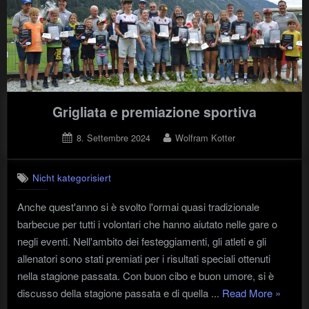
Ridanna
è
stata
un
successo"
Grigliata e premiazione sportiva
Posted
By
8. Settembre 2024
Wolfram Kotter
on
Nicht kategorisiert
Anche quest'anno si è svolto l'ormai quasi tradizionale
barbecue per tutti i volontari che hanno aiutato nelle gare o
negli eventi. Nell'ambito dei festeggiamenti, gli atleti e gli
allenatori sono stati premiati per i risultati speciali ottenuti
nella stagione passata. Con buon cibo e buon umore, si è
"Grigliat
discusso della stagione passata e di quella ...
Read More
»