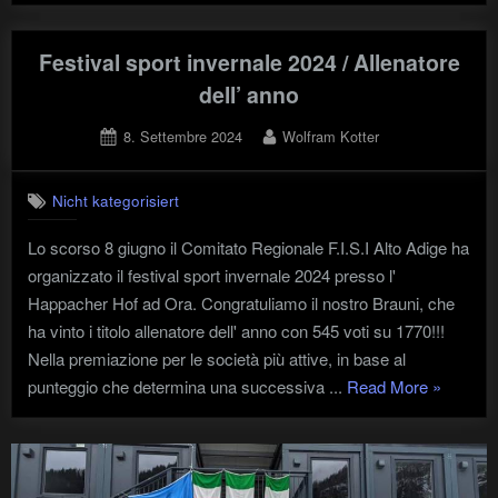
e
premiaz
sportiva
Festival sport invernale 2024 / Allenatore
dell’ anno
Posted
By
8. Settembre 2024
Wolfram Kotter
on
Nicht kategorisiert
Lo scorso 8 giugno il Comitato Regionale F.I.S.I Alto Adige ha
organizzato il festival sport invernale 2024 presso l'
Happacher Hof ad Ora. Congratuliamo il nostro Brauni, che
ha vinto i titolo allenatore dell' anno con 545 voti su 1770!!!
Nella premiazione per le società più attive, in base al
"Festival
punteggio che determina una successiva ...
Read More
»
sport
invernale
2024
/