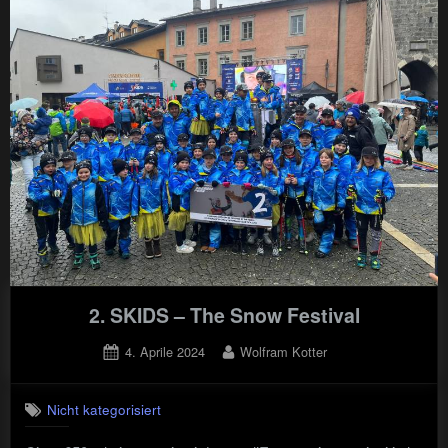
PREMIO
GIOVANISSIMI
–
FINALE
NAZIONALE"
2. SKIDS – The Snow Festival
Posted
By
4. Aprile 2024
Wolfram Kotter
on
Nicht kategorisiert