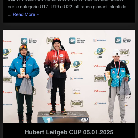
per le categorie U17, U19 e U22, attirando giovani talenti da
"Biathlon
...
Read More
»
–
Campionati
Italiani
Fiocchi"
Hubert Leitgeb CUP 05.01.2025