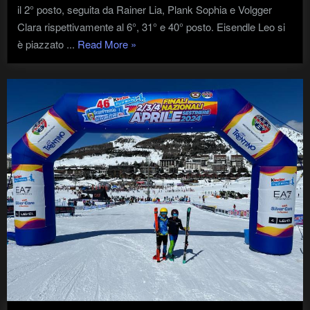
il 2° posto, seguita da Rainer Lia, Plank Sophia e Volgger
Clara rispettivamente al 6°, 31° e 40° posto. Eisendle Leo si
"CRITERIUM
è piazzato ...
Read More
»
Giuseppe
Gontier
–
Campionati
Italiani
U13/U15"