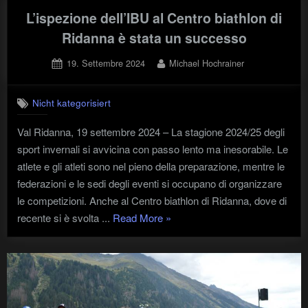
L’ispezione dell’IBU al Centro biathlon di
Ridanna è stata un successo
Posted
By
19. Settembre 2024
Michael Hochrainer
on
Nicht kategorisiert
Val Ridanna, 19 settembre 2024 – La stagione 2024/25 degli
sport invernali si avvicina con passo lento ma inesorabile. Le
atlete e gli atleti sono nel pieno della preparazione, mentre le
federazioni e le sedi degli eventi si occupano di organizzare
le competizioni. Anche al Centro biathlon di Ridanna, dove di
"L’ispezione
recente si è svolta ...
Read More
»
dell’IBU
al
Centro
biathlon
di