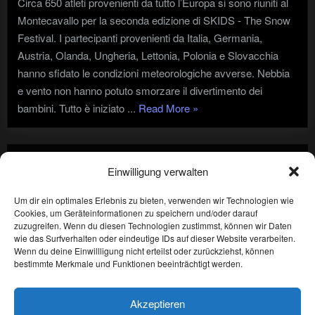
Circa 650 atleti provenienti da tutto l’Europa si sono riuniti al
Montecavallo per la seconda edizione di SKIDS - The Snow
Festival. I partecipanti provenienti da Italia, Germania,
Austria, Olanda, Ungheria, Lettonia, Polonia e Slovacchia
hanno sfidato le condizioni meteorologiche avverse. Nebbia
e vento non hanno potuto smorzare il divertimento dei
"2.
bambini. Tutto è iniziato ...
Read More
»
SKIDS
–
Paginazione
The
1
2
Successivi
Einwilligung verwalten
Snow
degli
Festival"
Um dir ein optimales Erlebnis zu bieten, verwenden wir Technologien wie
articoli
Cookies, um Geräteinformationen zu speichern und/oder darauf
Privacy
zuzugreifen. Wenn du diesen Technologien zustimmst, können wir Daten
wie das Surfverhalten oder eindeutige IDs auf dieser Website verarbeiten.
Wenn du deine Einwillligung nicht erteilst oder zurückziehst, können
Imprint
bestimmte Merkmale und Funktionen beeinträchtigt werden.
Sitemap
Akzeptieren