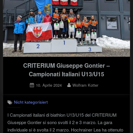
Allenator
dell’
anno"
CRITERIUM Giuseppe Gontier –
Campionati Italiani U13/U15
Posted
By
10. Aprile 2024
Wolfram Kotter
on
Nicht kategorisiert
I Campionati italiani di biathlon U13/U15 del CRITERIUM
Giuseppe Gontier si sono svolti il 2 e 3 marzo. La gara
individuale si è svolta il 2 marzo. Hochrainer Lea ha ottenuto