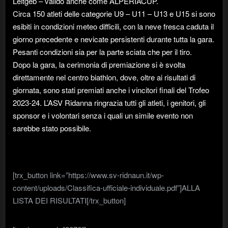
Leitgeb – valido anche come ALPERIACUP.
Circa 150 atleti delle categorie U9 – U11 – U13 e U15 si sono
esibiti in condizioni meteo difficili, con la neve fresca caduta il
giorno precedente e nevicate persistenti durante tutta la gara.
Pesanti condizioni sia per la parte sciata che per il tiro.
Dopo la gara, la cerimonia di premiazione si è svolta
direttamente nel centro biathlon, dove, oltre ai risultati di
giornata, sono stati premiati anche i vincitori finali del Trofeo
2023-24. L’ASV Ridanna ringrazia tutti gli atleti, i genitori, gli
sponsor e i volontari senza i quali un simile evento non
sarebbe stato possibile.
[trx_button link=”https://www.sv-ridnaun.it/wp-
content/uploads/Classifica-ufficiale-individuale.pdf”]ALLA
LISTA DEI RISULTATI[/trx_button]