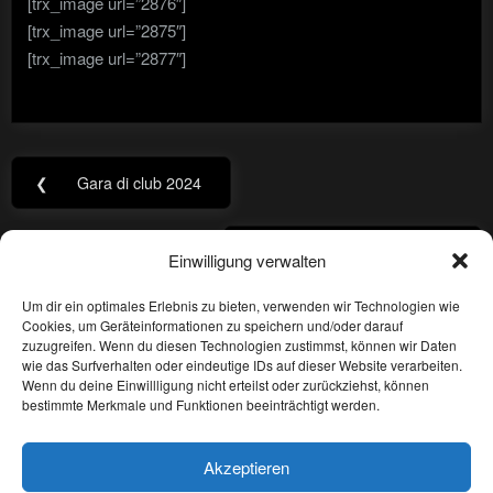
[trx_image url=”2876″]
[trx_image url=”2875″]
[trx_image url=”2877″]
Navigazione
❮
Gara di club 2024
Previous
articoli
Post:
Coppa Italia 2023/2024
❯
Einwilligung verwalten
Next
Post:
Um dir ein optimales Erlebnis zu bieten, verwenden wir Technologien wie
Cookies, um Geräteinformationen zu speichern und/oder darauf
Privacy
zuzugreifen. Wenn du diesen Technologien zustimmst, können wir Daten
wie das Surfverhalten oder eindeutige IDs auf dieser Website verarbeiten.
Wenn du deine Einwillligung nicht erteilst oder zurückziehst, können
Imprint
bestimmte Merkmale und Funktionen beeinträchtigt werden.
Sitemap
Akzeptieren