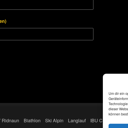
en)
Um dir ein o
Geräteinfor
Technologien
dieser Websi
können best
 Ridnaun
Biathlon
Ski Alpin
Langlauf
IBU CUP
Deu