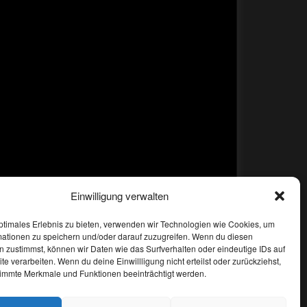
Einwilligung verwalten
ptimales Erlebnis zu bieten, verwenden wir Technologien wie Cookies, um
mationen zu speichern und/oder darauf zuzugreifen. Wenn du diesen
 zustimmst, können wir Daten wie das Surfverhalten oder eindeutige IDs auf
te verarbeiten. Wenn du deine Einwillligung nicht erteilst oder zurückziehst,
immte Merkmale und Funktionen beeinträchtigt werden.
tsch