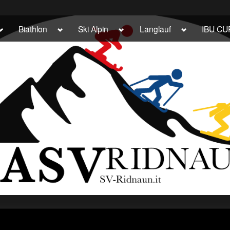
Toggle
Toggle
Toggle
Toggle
Biathlon
Ski Alpin
Langlauf
IBU CU
sub-
sub-
sub-
sub-
menu
menu
menu
menu