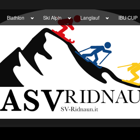
ggle
Toggle
Toggle
Toggle
Biathlon
Ski Alpin
Langlauf
IBU CUP
b-
sub-
sub-
sub-
enu
menu
menu
menu