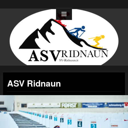
Skip
to
content
ASV Ridnaun