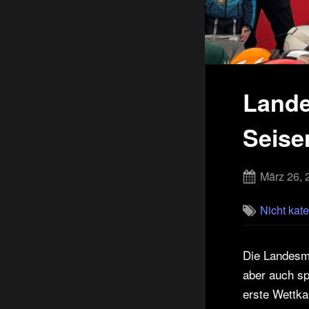
Lande
Seise
Posted
März 26, 
on
Nicht kate
Die Landesme
aber auch s
erste Wettka