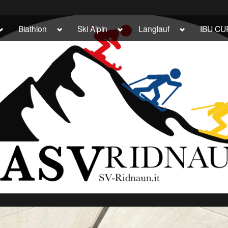
Toggle
Toggle
Toggle
Toggle
Biathlon
Ski Alpin
Langlauf
IBU CU
sub-
sub-
sub-
sub-
menu
menu
menu
menu