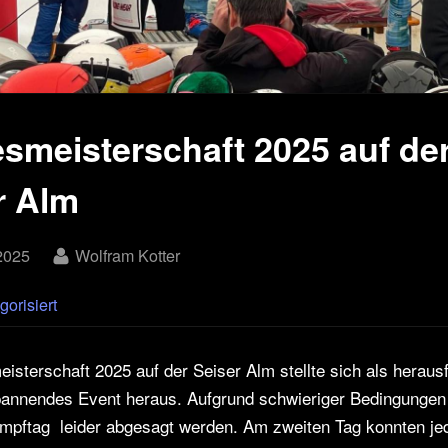
smeisterschaft 2025 auf de
r Alm
By
2025
Wolfram Kotter
gorisiert
isterschaft 2025 auf der Seiser Alm stellte sich als heraus
pannendes Event heraus. Aufgrund schwieriger Bedingungen
mpftag leider abgesagt werden. Am zweiten Tag konnten jed