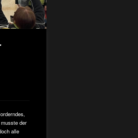
r
forderndes,
 musste der
och alle