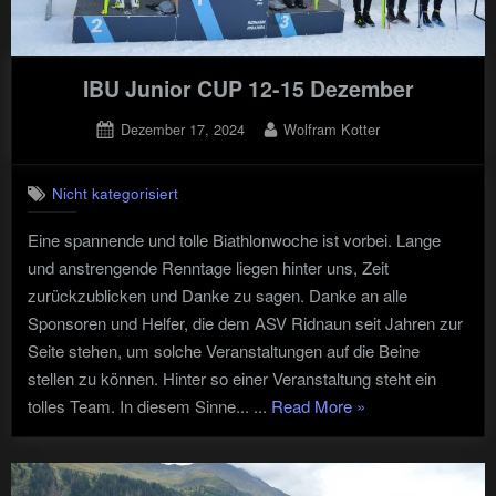
IBU Junior CUP 12-15 Dezember
Posted
By
Dezember 17, 2024
Wolfram Kotter
on
Nicht kategorisiert
Eine spannende und tolle Biathlonwoche ist vorbei. Lange
und anstrengende Renntage liegen hinter uns, Zeit
zurückzublicken und Danke zu sagen. Danke an alle
Sponsoren und Helfer, die dem ASV Ridnaun seit Jahren zur
Seite stehen, um solche Veranstaltungen auf die Beine
stellen zu können. Hinter so einer Veranstaltung steht ein
"IBU
tolles Team. In diesem Sinne... ...
Read More
»
Junior
CUP
12-