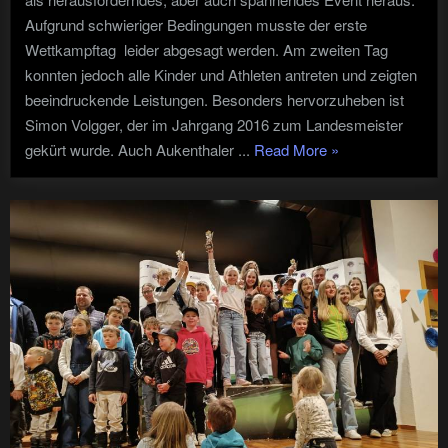
Aufgrund schwieriger Bedingungen musste der erste
Wettkampftag leider abgesagt werden. Am zweiten Tag
konnten jedoch alle Kinder und Athleten antreten und zeigten
beeindruckende Leistungen. Besonders hervorzuheben ist
Simon Volgger, der im Jahrgang 2016 zum Landesmeister
"Landesmeistersch
gekürt wurde. Auch Aukenthaler ...
Read More
»
2025
auf
der
Seiser
Alm "