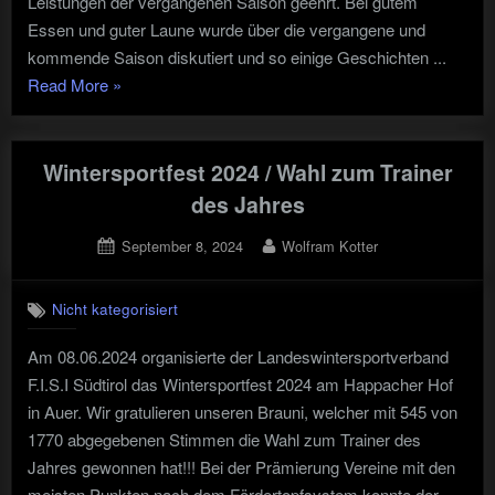
Leistungen der vergangenen Saison geehrt. Bei gutem
Essen und guter Laune wurde über die vergangene und
kommende Saison diskutiert und so einige Geschichten ...
"Grillfeier
Read More
»
und
Sportlerehrung"
Wintersportfest 2024 / Wahl zum Trainer
des Jahres
Posted
By
September 8, 2024
Wolfram Kotter
on
Nicht kategorisiert
Am 08.06.2024 organisierte der Landeswintersportverband
F.I.S.I Südtirol das Wintersportfest 2024 am Happacher Hof
in Auer. Wir gratulieren unseren Brauni, welcher mit 545 von
1770 abgegebenen Stimmen die Wahl zum Trainer des
Jahres gewonnen hat!!! Bei der Prämierung Vereine mit den
meisten Punkten nach dem Fördertopfsystem konnte der