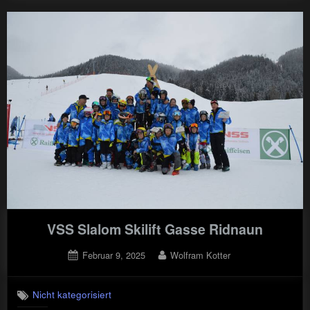
in
Ratschings"
VSS Slalom Skilift Gasse Ridnaun
Posted
By
Februar 9, 2025
Wolfram Kotter
on
Nicht kategorisiert