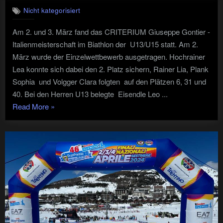
Nicht kategorisiert
Am 2. und 3. März fand das CRITERIUM Giuseppe Gontier -
Italienmeisterschaft im Biathlon der U13/U15 statt. Am 2.
März wurde der Einzelwettbewerb ausgetragen. Hochrainer
Lea konnte sich dabei den 2. Platz sichern, Rainer Lia, Plank
Sophia und Volgger Clara folgten auf den Plätzen 6, 31 und
40. Bei den Herren U13 belegte Eisendle Leo ...
"CRITERIUM
Read More
»
Giuseppe
Gontier
–
Italienmeisterschaft
Biathlon
U13/U15"