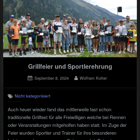
15
Dezember"
Grillfeier und Sportlerehrung
Posted
By
September 8, 2024
Wolfram Kotter
on
Nicht kategorisiert
Auch heuer wieder fand das mittlerweile fast schon
traditionelle Grillfest für alle Freiwilligen welche bei Rennen
oder Veranstaltungen mitgeholfen haben statt. Im Zuge der
Feier wurden Sportler und Trainer für ihre besonderen