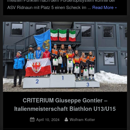
"Winters
ASV Ridnaun mit Platz 5 einen Scheck im ...
Read More
»
2024
/
Wahl
zum
Trainer
des
Jahres"
CRITERIUM Giuseppe Gontier –
Italienmeisterschaft Biathlon U13/U15
Posted
By
April 10, 2024
Wolfram Kotter
on