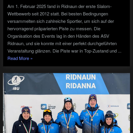
Am 1. Februar 2025 fand in Ridnaun der erste Slalom-
Wettbewerb seit 2012 statt. Bei besten Bedingungen
versammelten sich zahlreiche Sportler, um sich auf der
hervorragend präparierten Piste zu messen. Die
Organisation des Events lag in den Händen des ASV
Ridnaun, und sie konnte mit einer perfekt durchgeführten
Veranstaltung glänzen. Die Piste war in Top-Zustand und ...
"VSS
Read More
»
Slalom
Skilift
Gasse
Ridnaun"