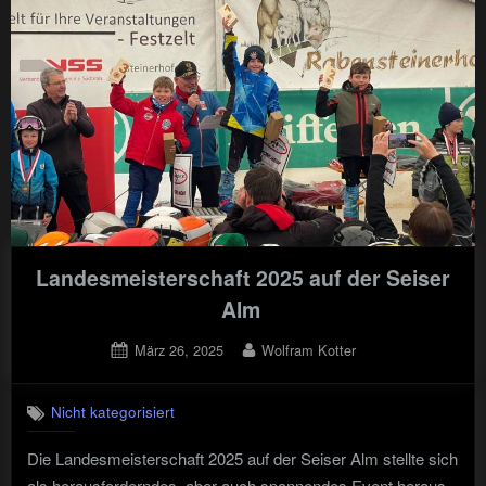
Landesmeisterschaft 2025 auf der Seiser
Alm
Posted
By
März 26, 2025
Wolfram Kotter
on
Nicht kategorisiert
Die Landesmeisterschaft 2025 auf der Seiser Alm stellte sich
als herausforderndes, aber auch spannendes Event heraus.