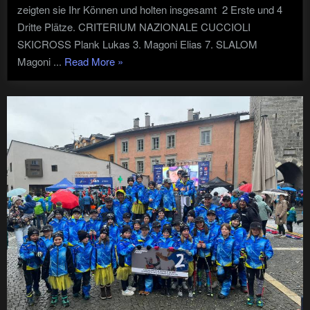
zeigten sie Ihr Können und holten insgesamt 2 Erste und 4
Dritte Plätze. CRITERIUM NAZIONALE CUCCIOLI
SKICROSS Plank Lukas 3. Magoni Elias 7. SLALOM
"CRITERIUM
Magoni ...
Read More
»
NAZIONALE
CUCCIOLI-
GRAN
PREMIO
GIOVANISSIMI
–
FINALE
NAZIONALE"