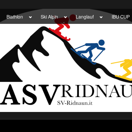
ggle
Toggle
Toggle
Toggle
Biathlon
Ski Alpin
Langlauf
IBU CUP
b-
sub-
sub-
sub-
enu
menu
menu
menu