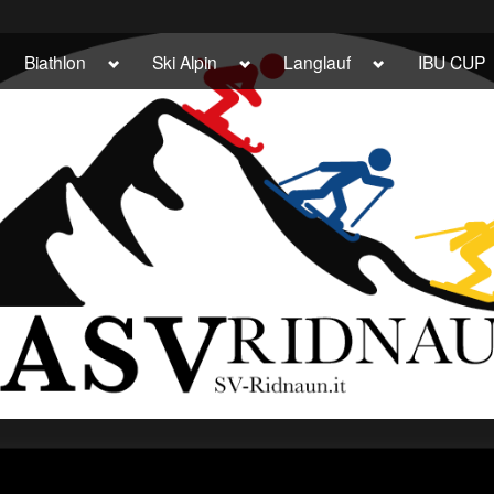
ggle
Toggle
Toggle
Toggle
Biathlon
Ski Alpin
Langlauf
IBU CUP
b-
sub-
sub-
sub-
enu
menu
menu
menu