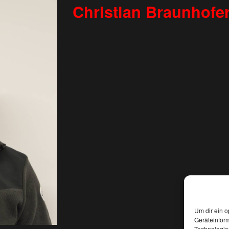
Christian Braunhofe
Um dir ein o
Geräteinfor
Technologien