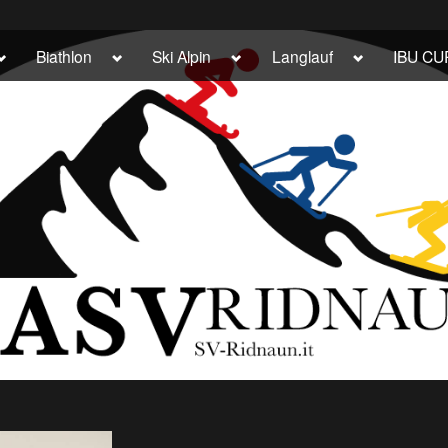
Toggle
Toggle
Toggle
Toggle
Biathlon
Ski Alpin
Langlauf
IBU CU
sub-
sub-
sub-
sub-
menu
menu
menu
menu