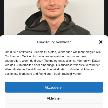
Einwilligung verwalten
Um dir ein optimales Erlebnis zu bieten, verwenden wir Technologien wie
Cookies, um Geräteinformationen zu speichern und/oder darauf
zuzugreifen. Wenn du diesen Technologien zustimmst, können wir Daten
wie das Surfverhalten oder eindeutige IDs auf dieser Website verarbeiten.
Wenn du deine Einwillligung nicht erteilst oder zurückziehst, können
Tobias Kruselburger
bestimmte Merkmale und Funktionen beeinträchtigt werden.
Akzeptieren
ASV Ridnaun
Biathlon
Ski Alpin
Langlauf
IBU CUP
Ablehnen
Deutsch