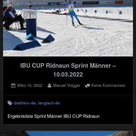
IBU CUP Ridnaun Sprint Männer –
10.03.2022
Posted
By
zu
März 10, 2022
Manuel Volgger
Keine Kommentare
on
IBU
CUP
,
biathlon-de
langlauf-de
Ridna
Sprint
Ergebnisliste Sprint Männer IBU CUP Ridnaun
Männe
–
10.03