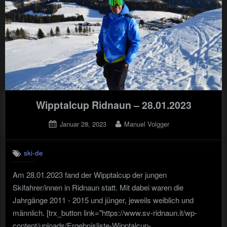
Wipptalcup Ridnaun – 28.01.2023
Posted
By
Januar 28, 2023
Manuel Volgger
on
ski-de
Am 28.01.2023 fand der Wipptalcup der jungen
Skifahrer/innen in Ridnaun statt. Mit dabei waren die
Jahrgänge 2011 - 2015 und jünger, jeweils weiblich und
männlich. [trx_button link="https://www.sv-ridnaun.it/wp-
content/uploads/Ergebnisliste-Wipptalcup-