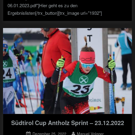
06.01.2023.pdf"]Hier geht es zu den
Ergebnislisten[/trx_button][trx_image url="1932"]
Südtirol Cup Antholz Sprint – 23.12.2022
Posted
By
Dezember 25, 2022
Manuel Volgger