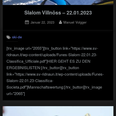
Slalom Villnöss – 22.01.2023
Posted
By
Januar 22, 2023
Manuel Volgger
on
ski-de
[trx_image url="2055"][trx_button link="https://www.sv-
ridnaun.it/wp-content/uploads/Funes-Slalom-22.01.23-
Classifica_Ufficiale.pdf"]HIER GEHT ES ZU DEN
ERGEBNISLISTEN:[/trx_button][trx_button
link="https://www.sv-ridnaun.it/wp-content/uploads/Funes-
Slalom-22.01.23-Classifica-
Societa.pdf"]Mannschaftswertung:[/trx_button][trx_image
url="2065"]