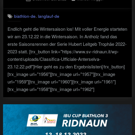
on
,
biathlon-de
langlauf-de
Endlich geht die Wintersaison los! Mit voller Energie starteten
wir am 23.12.22 in die Wintersaison. In Antholz fand das
erste Saisonsrennen der Serie Hubert Leitgeb Trophäe 2022-
2023 statt. [trx_button link="https://www.sv-ridnaun.it/wp-
content/uploads/Classifica-Ufficiale-Anterselva-
23.12.22.pdf"]Hier geht es zu den Ergebnislisten[/trx_button]
[trx_image url="1956"][trx_image url="1957"][trx_image
url="1959"][trx_image url="1960"][trx_image url="1961"]
[trx_image url="1958"][trx_image url="1962"]