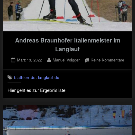
Andreas Braunhofer Italienmeister im
Langlauf
Posted
By
zu
März 13, 2022
Manuel Volgger
Keine Kommentare
on
Andre
Braun
,
biathlon-de
langlauf-de
Italie
im
Hier geht es zur Ergebnisliste:
Langla