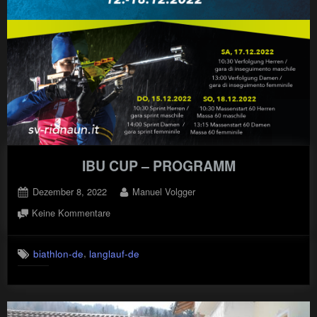
IBU CUP – PROGRAMM
Posted
By
Dezember 8, 2022
Manuel Volgger
on
zu
Keine Kommentare
IBU
CUP
,
biathlon-de
langlauf-de
–
PROGRAMM