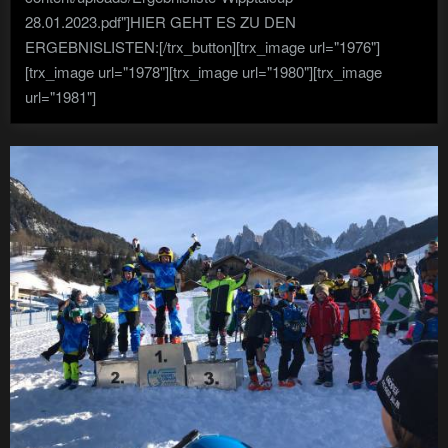
28.01.2023.pdf"]HIER GEHT ES ZU DEN
ERGEBNISLISTEN:[/trx_button][trx_image url="1976"]
[trx_image url="1978"][trx_image url="1980"][trx_image
url="1981"]