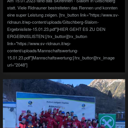
Am 15.01.2023 fand das Skirennen - Slalom in Gitschberg
statt. Viele Ridnauner bestreiteten das Rennen und konnten
eine super Leistung zeigen. [trx_button link="https://www.sv-
ridnaun.it/wp-content/uploads/Gitschberg-Slalom-
Ergebnisliste-15.01.23.pdf"]HIER GEHT ES ZU DEN
ERGEBNISLISTEN:[/trx_button][trx_button
link="https://www.sv-ridnaun.it/wp-
content/uploads/Mannschaftswertung-
15.01.23.pdf"]Mannschaftswertung:[/trx_button][trx_image
url="2048"]