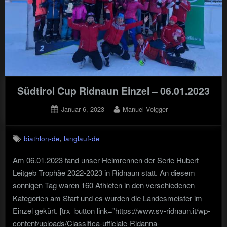
Südtirol Cup Ridnaun Einzel – 06.01.2023
Posted
By
Januar 6, 2023
Manuel Volgger
on
,
biathlon-de
langlauf-de
Am 06.01.2023 fand unser Heimrennen der Serie Hubert
Leitgeb Trophäe 2022-2023 in Ridnaun statt. An diesem
sonnigen Tag waren 160 Athleten in den verschiedenen
Kategorien am Start und es wurden die Landesmeister im
Einzel gekürt. [trx_button link="https://www.sv-ridnaun.it/wp-
content/uploads/Classifica-ufficiale-Ridanna-