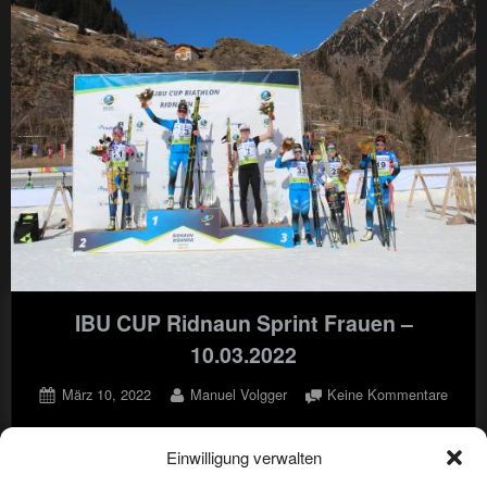
IBU CUP Ridnaun Sprint Frauen –
10.03.2022
Posted
By
zu
März 10, 2022
Manuel Volgger
Keine Kommentare
on
IBU
CUP
Einwilligung verwalten
,
biathlon-de
langlauf-de
Ridna
Sprint