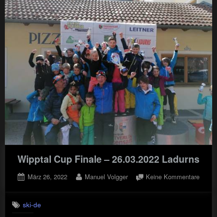
Wipptal Cup Finale – 26.03.2022 Ladurns
Posted
By
zu
März 26, 2022
Manuel Volgger
Keine Kommentare
on
Wippt
Cup
ski-de
Finale
–