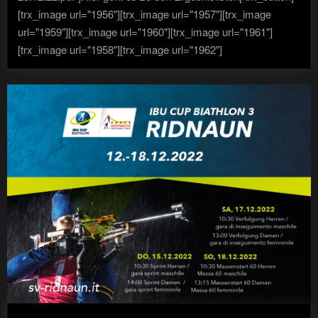
[trx_image url="1956"][trx_image url="1957"][trx_image
url="1959"][trx_image url="1960"][trx_image url="1961"]
[trx_image url="1958"][trx_image url="1962"]