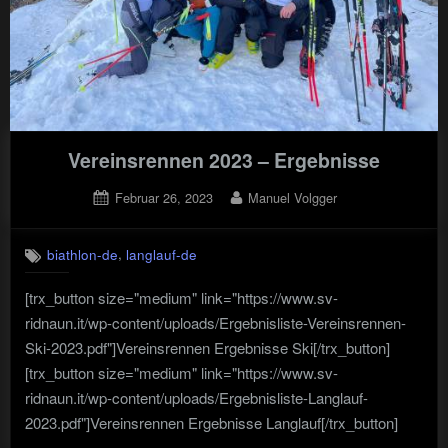
Vereinsrennen 2023 – Ergebnisse
Posted
By
Februar 26, 2023
Manuel Volgger
on
,
biathlon-de
langlauf-de
[trx_button size="medium" link="https://www.sv-
ridnaun.it/wp-content/uploads/Ergebnisliste-Vereinsrennen-
Ski-2023.pdf"]Vereinsrennen Ergebnisse Ski[/trx_button]
[trx_button size="medium" link="https://www.sv-
ridnaun.it/wp-content/uploads/Ergebnisliste-Langlauf-
2023.pdf"]Vereinsrennen Ergebnisse Langlauf[/trx_button]