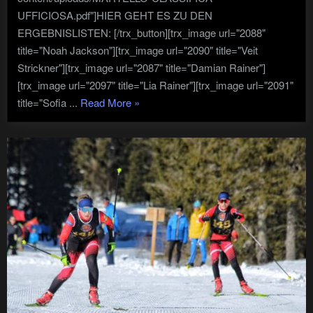
UFFICIOSA.pdf"]HIER GEHT ES ZU DEN
ERGEBNISLISTEN: [/trx_button][trx_image url="2088"
title="Noah Jackson"][trx_image url="2090" title="Veit
Strickner"][trx_image url="2087" title="Damian Rainer"]
[trx_image url="2097" title="Lia Rainer"][trx_image url="2091"
"Hubert
title="Sofia ...
Read More
»
Leitgeb
Trophäe
–
Martell
04.02.23"