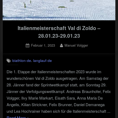
Italienmeisterschaft Val di Zoldo –
28.01.23-29.01.23
Posted
By
Februar 1, 2023
Manuel Volgger
on
,
biathlon-de
langlauf-de
Die 1. Etappe der Italienmeisterschaften 2023 wurde im
wunderschönen Val di Zoldo ausgetragen. Am Samstag der
28. Jänner fand der Sprintwettkampf statt, am Sonntag 29.
Jänner der Verfolgungswettkampf. Andreas Braunhofer, Felix
Volgger, Ilvy Marie Markart, Eisath Sara, Anna Maria De
Angelis, Kilian Strickner, Felix Brunner, Daniel Demanega
und Lea Hochrainer haben sich für die Italienmeisterschaft ...
"Italienmeisterschaft
Read More
»