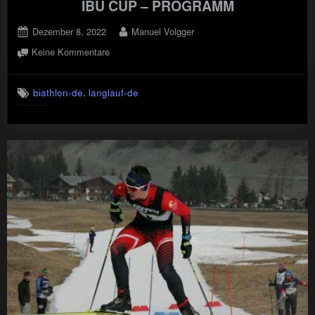
IBU CUP – PROGRAMM
Posted
By
Dezember 8, 2022
Manuel Volgger
on
zu
Keine Kommentare
IBU
CUP
,
biathlon-de
langlauf-de
–
PROGRAMM