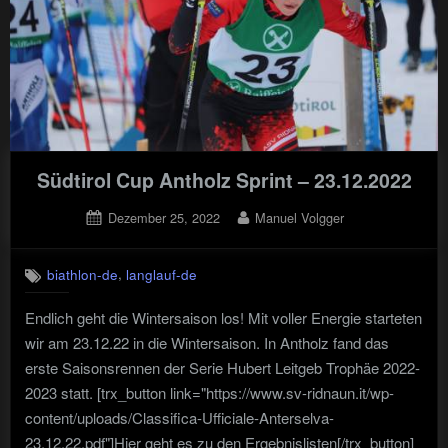
Südtirol Cup Antholz Sprint – 23.12.2022
Posted
By
Dezember 25, 2022
Manuel Volgger
on
,
biathlon-de
langlauf-de
Endlich geht die Wintersaison los! Mit voller Energie starteten
wir am 23.12.22 in die Wintersaison. In Antholz fand das
erste Saisonsrennen der Serie Hubert Leitgeb Trophäe 2022-
2023 statt. [trx_button link="https://www.sv-ridnaun.it/wp-
content/uploads/Classifica-Ufficiale-Anterselva-
23.12.22.pdf"]Hier geht es zu den Ergebnislisten[/trx_button]