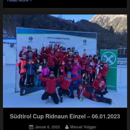
Val
di
Zoldo
–
28.01.23-
29.01.23"
Südtirol Cup Ridnaun Einzel – 06.01.2023
Posted
By
Januar 6, 2023
Manuel Volgger