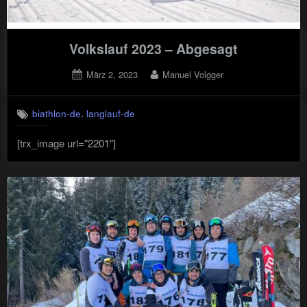
Volkslauf 2023 – Abgesagt
Posted
By
März 2, 2023
Manuel Volgger
on
,
biathlon-de
langlauf-de
[trx_image url="2201"]