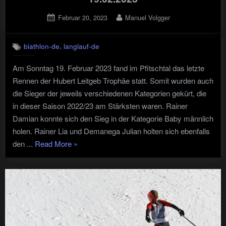
Posted
By
Februar 20, 2023
Manuel Volgger
on
,
biathlon-de
langlauf-de
Am Sonntag 19. Februar 2023 fand im Pfitschtal das letzte
Rennen der Hubert Leitgeb Trophäe statt. Somit wurden auch
die Sieger der jeweils verschiedenen Kategorien gekürt, die
in dieser Saison 2022/23 am Stärksten waren. Rainer
Damian konnte sich den Sieg in der Kategorie Baby männlich
holen. Rainer Lia und Demanega Julian holten sich ebenfalls
"Hubert
den ...
Read More
»
Leitgeb
Trophäe
–
Pfitsch
19.02.2023"