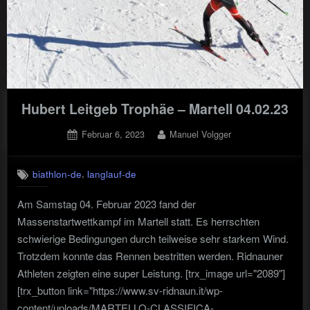
Hubert Leitgeb Trophäe – Martell 04.02.23
Posted
By
Februar 6, 2023
Manuel Volgger
on
,
biathlon-de
langlauf-de
Am Samstag 04. Februar 2023 fand der
Massenstartwettkampf im Martell statt. Es herrschten
schwierige Bedingungen durch teilweise sehr starkem Wind.
Trotzdem konnte das Rennen bestritten werden. Ridnauner
Athleten zeigten eine super Leistung. [trx_image url="2089"]
[trx_button link="https://www.sv-ridnaun.it/wp-
content/uploads/MARTELLO-CLASSIFICA-