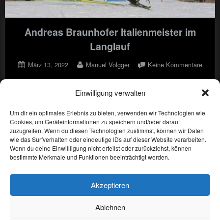
Andreas Braunhofer Italienmeister im
Langlauf
Posted
By
zu
März 13, 2022
Manuel Volgger
Keine Kommentare
on
Andre
Braun
Einwilligung verwalten
,
biathlon-de
langlauf-de
Italie
im
Hier geht es zur Ergebnisliste:
Um dir ein optimales Erlebnis zu bieten, verwenden wir Technologien wie
Langla
Cookies, um Geräteinformationen zu speichern und/oder darauf
zuzugreifen. Wenn du diesen Technologien zustimmst, können wir Daten
wie das Surfverhalten oder eindeutige IDs auf dieser Website verarbeiten.
Seitennummerierung
Wenn du deine Einwillligung nicht erteilst oder zurückziehst, können
1
2
3
Nächste
bestimmte Merkmale und Funktionen beeinträchtigt werden.
der
Beiträge
Akzeptieren
ASV Ridnaun
Biathlon
Ski Alpin
Langlauf
IBU CUP
Ablehnen
Deutsch