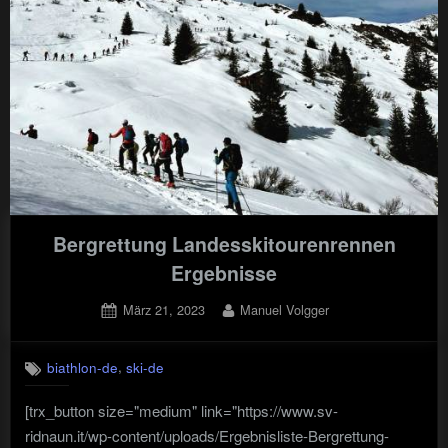
Bergrettung Landesskitourenrennen
Ergebnisse
Posted
By
März 21, 2023
Manuel Volgger
on
,
biathlon-de
ski-de
[trx_button size="medium" link="https://www.sv-
ridnaun.it/wp-content/uploads/Ergebnisliste-Bergrettung-