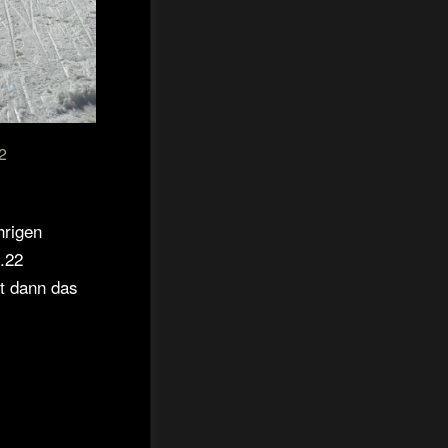
2
hrigen
1.22
et dann das