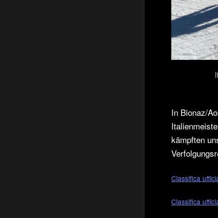
In Bionaz/Ao
Italienmeist
kämpften uns
Verfolgungs
Classifica uffic
Classifica uffi