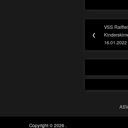
Beitragsn
VSS Raiffe
Previous
❮
Kinderskime
Post:
16.01.2022
ASV
Copyright © 2026 .