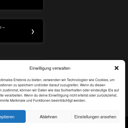
m –
❯
Einwilligung verwalten
ptimales Erlebnis zu bieten, verwenden wir Technologien wie Cookies, um
mationen zu speichern und/oder darauf zuzugreifen. Wenn du diesen
 zustimmst, können wir Daten wie das Surfverhalten oder eindeutige IDs auf
te verarbeiten. Wenn du deine Einwillligung nicht erteilst oder zurückziehst,
immte Merkmale und Funktionen beeinträchtigt werden.
tsch
eptieren
Ablehnen
Einstellungen ansehen