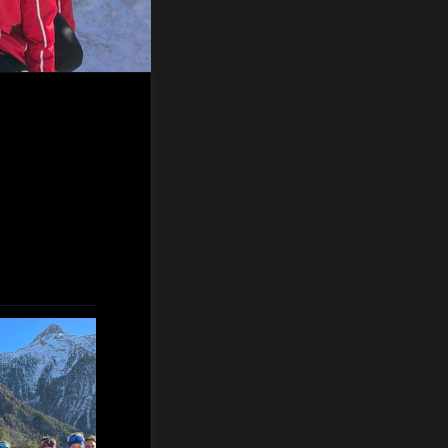
isterschaft
hr