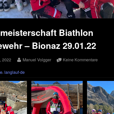
nmeisterschaft Biathlon
ewehr – Bionaz 29.01.22
By
zu
, 2022
Manuel Volgger
Keine Kommentare
Italienme
,
de
langlauf-de
Biathlon
Luftgewe
–
Bionaz
29.01.22