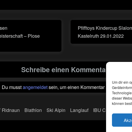
avigation
isen
Pfifftoys Kindercup Slalo
Next
isterschaft – Plose
Kastelruth 29.01.2022
Post:
Schreibe einen Kommentar
Um dir ein o
Du musst
angemeldet
sein, um einen Kommentar abzugeben.
Geräteinfor
Technologien
dieser Websi
können best
 Ridnaun
Biathlon
Ski Alpin
Langlauf
IBU CUP
Deu
Akz