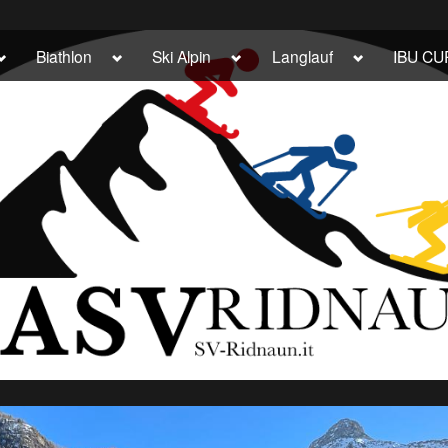
Toggle
Toggle
Toggle
Toggle
Biathlon
Ski Alpin
Langlauf
IBU CU
sub-
sub-
sub-
sub-
menu
menu
menu
menu