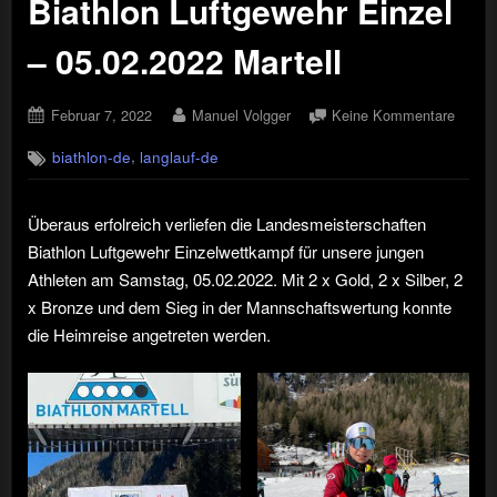
Biathlon Luftgewehr Einzel
– 05.02.2022 Martell
Posted
By
zu
Februar 7, 2022
Manuel Volgger
Keine Kommentare
on
Landes
,
biathlon-de
langlauf-de
Biathl
Luftge
Einzel
Überaus erfolreich verliefen die Landesmeisterschaften
–
Biathlon Luftgewehr Einzelwettkampf für unsere jungen
05.02.
Martel
Athleten am Samstag, 05.02.2022. Mit 2 x Gold, 2 x Silber, 2
x Bronze und dem Sieg in der Mannschaftswertung konnte
die Heimreise angetreten werden.