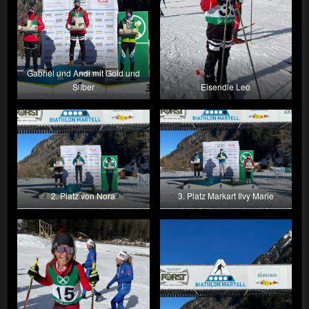
Gabriel und Andi mit Gold und
Silber
Eisendle Leo
2. Platz von Nora
3. Platz Markart Ilvy Marie