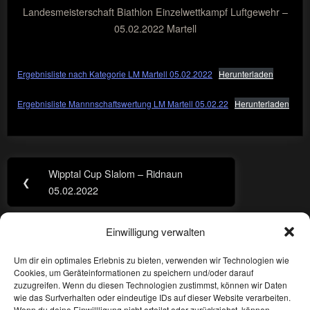
Landesmeisterschaft Biathlon Einzelwettkampf Luftgewehr –
05.02.2022 Martell
Ergebnisliste nach Kategorie LM Martell 05.02.2022
Herunterladen
Ergebnisliste Mannnschaftswertung LM Martell 05.02.22
Herunterladen
Beitragsnavigation
Wipptal Cup Slalom – Ridnaun
Previous
❮
05.02.2022
Post:
Einwilligung verwalten
Vereinsrennen 2022 – Langlauf
❯
Next
Post:
Um dir ein optimales Erlebnis zu bieten, verwenden wir Technologien wie
Cookies, um Geräteinformationen zu speichern und/oder darauf
Schreibe einen Kommentar
zuzugreifen. Wenn du diesen Technologien zustimmst, können wir Daten
wie das Surfverhalten oder eindeutige IDs auf dieser Website verarbeiten.
Wenn du deine Einwillligung nicht erteilst oder zurückziehst, können