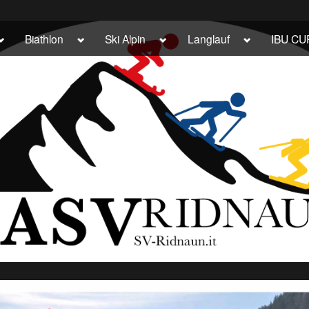
Toggle
Toggle
Toggle
Toggle
Biathlon
Ski Alpin
Langlauf
IBU CU
sub-
sub-
sub-
sub-
menu
menu
menu
menu