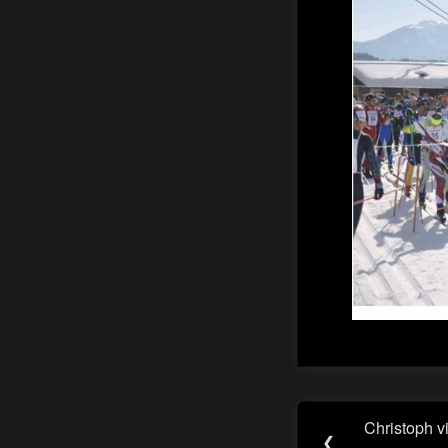
Beitragsn
Christoph v
Previous
❮