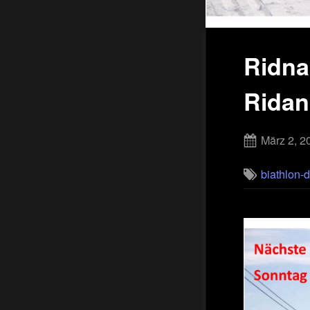
Ridna
Ridan
Posted
März 2, 2
on
biathlon-