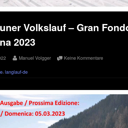
uner Volkslauf – Gran Fondo
na 2023
By
zu
022
Manuel Volgger
Keine Kommentare
Ridnauner
,
de
langlauf-de
Volkslauf
–
Gran
Fondo
di
Ridanna
2023