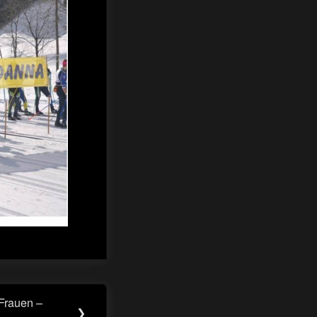
Frauen –
❯