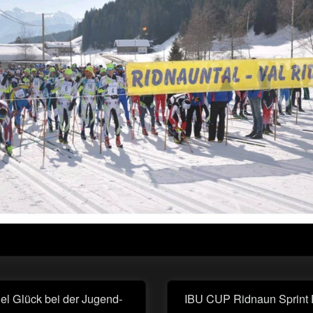
avigation
iel Glück bei der Jugend-
IBU CUP Ridnaun Sprint 
Next